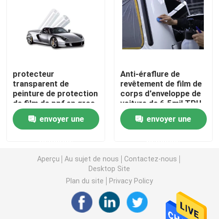
film de voiture de tpu
Film de protection de peinture de TPU
protecteur
Anti-éraflure de
transparent de
revêtement de film de
Film de teinte de fenêtre
peinture de protection
corps d'enveloppe de
de film de ppf en gros
voiture de 6.5mil TPU
de tpu enveloppant le
PPF
Film incassable de fenêtre
envoyer une
envoyer une
film protecteur de
revêtement de voiture
demande
demande
de corps
Film de protection de PPF
Aperçu
Au sujet de nous
Contactez-nous
Desktop Site
Petit pain de film de PPF
Plan du site
Privacy Policy
Enveloppe de voiture de PPF