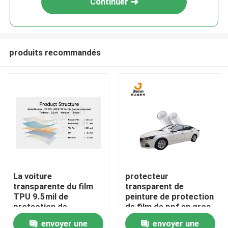
Continuer
produits recommandés
Aperçu
La voiture
protecteur
transparente du film
transparent de
Produits
TPU 9.5mil de
peinture de protection
protection de
de film de ppf en gros
film/peinture de
de tpu enveloppant le
envoyer une
envoyer une
A propos de nous
voiture de JLW TPU-
film protecteur de