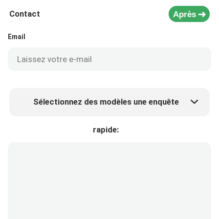
Contact
Après
Email
Sélectionnez des modèles une enquête
Prix ​​du produit
Min.order quantity
rapide:
Prélèvement d 'échantillons
Plus de détails